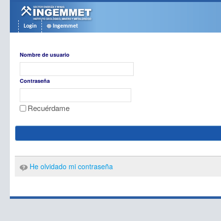
Saltar al contenido
Login
Ingemmet
Acceso
Nombre de usuario
Contraseña
Recuérdame
He olvidado mi contraseña