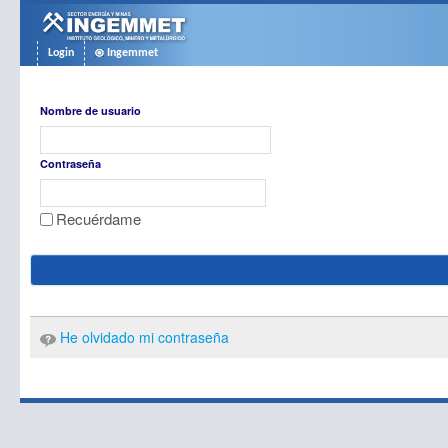
Saltar al contenido
Login
Ingemmet
Acceso
Nombre de usuario
Contraseña
Recuérdame
He olvidado mi contraseña