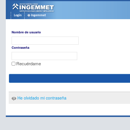
Saltar al contenido
Login
Ingemmet
Acceso
Nombre de usuario
Contraseña
Recuérdame
He olvidado mi contraseña